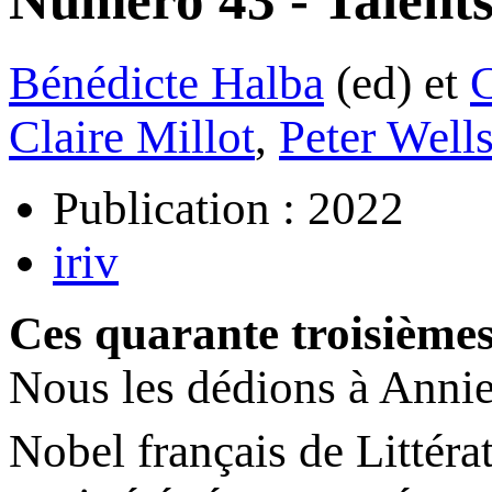
Numéro 43 - Talent
Bénédicte Halba
(ed) et
C
Claire Millot
,
Peter Well
Publication : 2022
iriv
Ces quarante troisième
Nous les dédions à Anni
Nobel français de Littéra