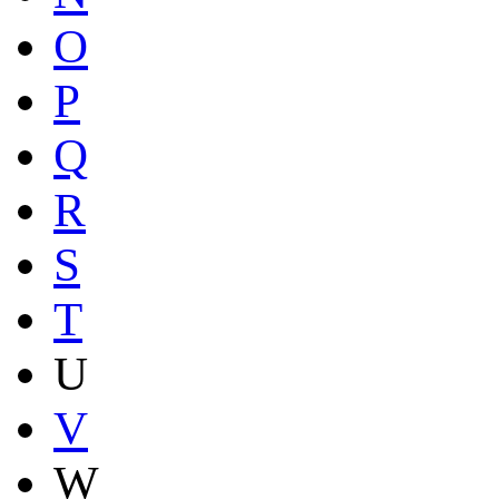
O
P
Q
R
S
T
U
V
W